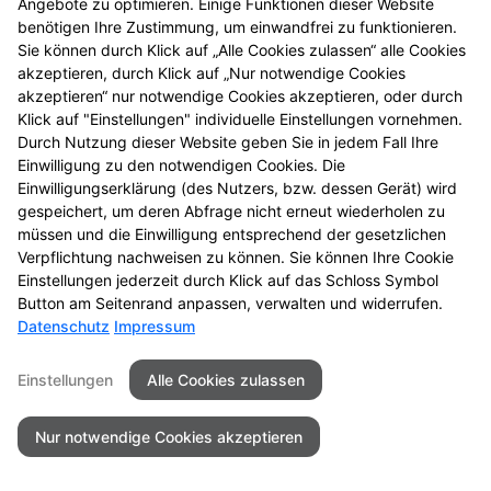
Angebote zu optimieren. Einige Funktionen dieser Website
entdecken Sie neue
benötigen Ihre Zustimmung, um einwandfrei zu funktionieren.
Aktionsprodukte und
Sie können durch Klick auf „Alle Cookies zulassen“ alle Cookies
das nächste
akzeptieren, durch Klick auf „Nur notwendige Cookies
Gewinnspiel.
akzeptieren“ nur notwendige Cookies akzeptieren, oder durch
Klick auf "Einstellungen" individuelle Einstellungen vornehmen.
Durch Nutzung dieser Website geben Sie in jedem Fall Ihre
Einwilligung zu den notwendigen Cookies. Die
Einwilligungserklärung (des Nutzers, bzw. dessen Gerät) wird
gespeichert, um deren Abfrage nicht erneut wiederholen zu
Seitenübersicht
Kontakt
Impressum
müssen und die Einwilligung entsprechend der gesetzlichen
Datenschutz
Barrierefreiheit
Verpflichtung nachweisen zu können. Sie können Ihre Cookie
Einstellungen jederzeit durch Klick auf das Schloss Symbol
© 2026 Rathaus Apotheke
Button am Seitenrand anpassen, verwalten und widerrufen.
Datenschutz
Impressum
Einstellungen
Alle Cookies zulassen
Nur notwendige Cookies akzeptieren